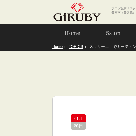
ブログ記事「スクリ
美容室（美容院）
Home
>
TOPICS
> スクリーニョでミーティ
01月
28日