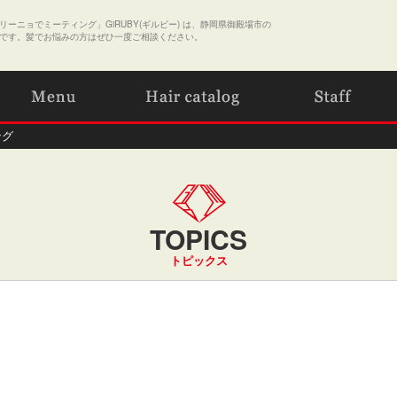
ーニョでミーティング」GiRUBY(ギルビー) は、静岡県御殿場市の
です。髪でお悩みの方はぜひ一度ご相談ください。
ング
TOPICS
トピックス