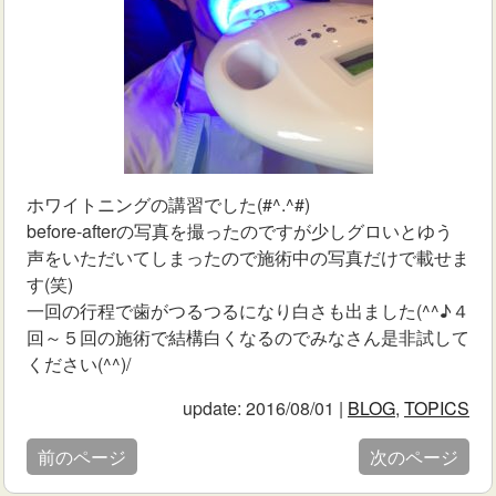
ホワイトニングの講習でした(#^.^#)
before-afterの写真を撮ったのですが少しグロいとゆう
声をいただいてしまったので施術中の写真だけで載せま
す(笑)
一回の行程で歯がつるつるになり白さも出ました(^^♪４
回～５回の施術で結構白くなるのでみなさん是非試して
ください(^^)/
update: 2016/08/01
|
BLOG
,
TOPICS
前のページ
次のページ